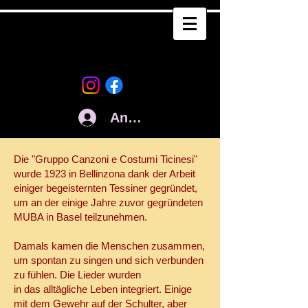
Anmelden
Die "Gruppo Canzoni e Costumi Ticinesi"
wurde 1923 in Bellinzona dank der Arbeit
einiger begeisternten Tessiner gegründet,
um an der einige Jahre zuvor gegründeten
MUBA in Basel teilzunehmen.
Damals kamen die Menschen zusammen,
um spontan zu singen und sich verbunden
zu fühlen. Die Lieder wurden
in das alltägliche Leben integriert. Einige
mit dem Gewehr auf der Schulter, aber