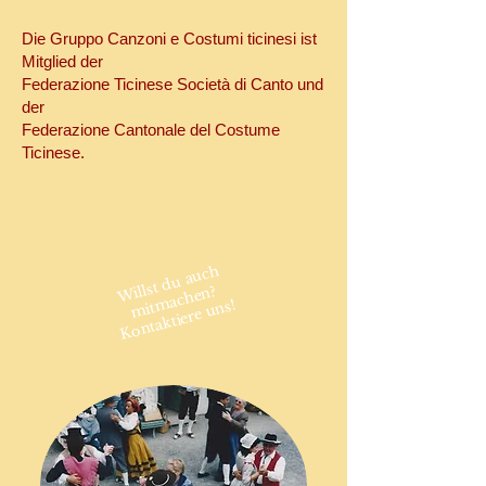
Die Gruppo Canzoni e Costumi ticinesi ist
Mitglied der
Federazione Ticinese Società di Canto
und
der
Federazione Cantonale del Costume
Ticinese
.
Willst
d
u a
uc
h
mit
mac
he
n?
Kontaktiere uns!