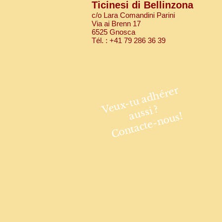
Ticinesi di Bellinzona
c/o Lara Comandini Parini
Via ai Brenn 17
6525 Gnosca
Tél. : +41 79 286 36 39
Veux-tu adhérer
aussi ?
Contacte-nous!